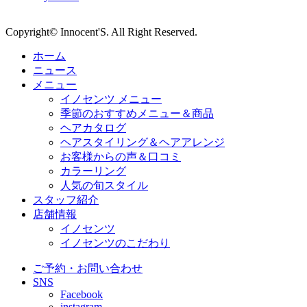
Copyright© Innocent'S. All Right Reserved.
ホーム
ニュース
メニュー
イノセンツ メニュー
季節のおすすめメニュー＆商品
ヘアカタログ
ヘアスタイリング＆ヘアアレンジ
お客様からの声＆口コミ
カラーリング
人気の旬スタイル
スタッフ紹介
店舗情報
イノセンツ
イノセンツのこだわり
ご予約・お問い合わせ
SNS
Facebook
instagram