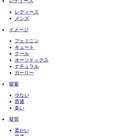
レディース
レディース
メンズ
イメージ
フェミニン
キュート
クール
オーソドックス
ナチュラル
ガーリー
髪量
少ない
普通
多い
髪質
柔かい