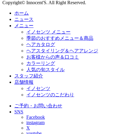
Copyright© Innocent'S. All Right Reserved.
ホーム
ニュース
メニュー
イノセンツ メニュー
季節のおすすめメニュー＆商品
ヘアカタログ
ヘアスタイリング＆ヘアアレンジ
お客様からの声＆口コミ
カラーリング
人気の旬スタイル
スタッフ紹介
店舗情報
イノセンツ
イノセンツのこだわり
ご予約・お問い合わせ
SNS
Facebook
instagram
X
youtube