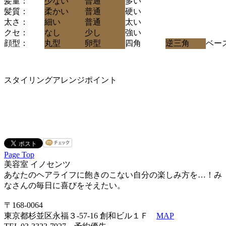
髪量：
少ない
普通
多い
髪質：
柔かい
普通
硬い
太さ：
細い
普通
太い
クセ：
なし
少し
強い
顔型：
丸型
卵型
四角
逆三角
ベー
スタイリングアレンジポイント
Page Top
美容室 イノセンツ
あなたのヘアライフに飽きのこない自分の楽しみ方を…！み
なさんの毎日に喜びをそえたい。
〒168-0064
東京都杉並区永福３-57-16 創和ビル１Ｆ
MAP