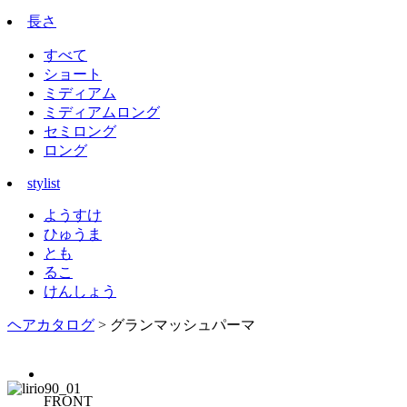
長さ
すべて
ショート
ミディアム
ミディアムロング
セミロング
ロング
stylist
ようすけ
ひゅうま
とも
るこ
けんしょう
ヘアカタログ
> グランマッシュパーマ
FRONT