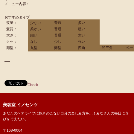
メニュー内容：—–
おすすめタイプ
髪量：
少ない
普通
多い
髪質：
柔かい
普通
硬い
太さ：
細い
普通
太い
クセ：
なし
少し
強い
顔型：
丸型
卵型
四角
逆三角
ベー
—–
Check
美容室 イノセンツ
あなたのヘアライフに飽きのこない自分の楽しみ方を…！みなさんの毎日に喜
びをそえたい。
〒168-0064