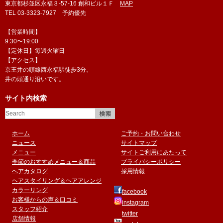
東京都杉並区永福３-57-16 創和ビル１Ｆ
MAP
TEL 03-3323-7927 予約優先
【営業時間】
9:30〜19:00
【定休日】毎週火曜日
【アクセス】
京王井の頭線西永福駅徒歩3分。
井の頭通り沿いです。
サイト内検索
ホーム
ご予約・お問い合わせ
ニュース
サイトマップ
メニュー
サイトご利用にあたって
季節のおすすめメニュー＆商品
プライバシーポリシー
ヘアカタログ
採用情報
ヘアスタイリング＆ヘアアレンジ
カラーリング
facebook
お客様からの声＆口コミ
instagram
スタッフ紹介
twitter
店舗情報