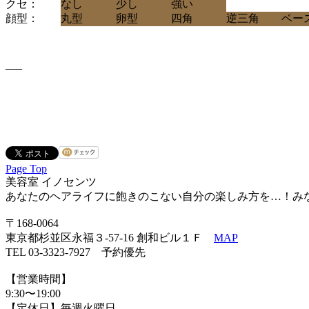
クセ：
なし
少し
強い
顔型：
丸型
卵型
四角
逆三角
ベー
—–
Page Top
美容室 イノセンツ
あなたのヘアライフに飽きのこない自分の楽しみ方を…！み
〒168-0064
東京都杉並区永福３-57-16 創和ビル１Ｆ
MAP
TEL 03-3323-7927 予約優先
【営業時間】
9:30〜19:00
【定休日】毎週火曜日