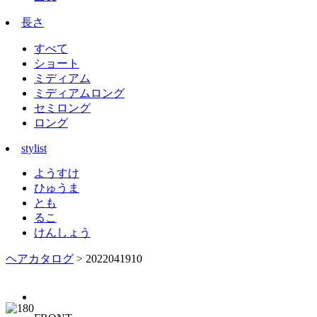
長さ
すべて
ショート
ミディアム
ミディアムロング
セミロング
ロング
stylist
ようすけ
ひゅうま
とも
るこ
けんしょう
ヘアカタログ
> 2022041910