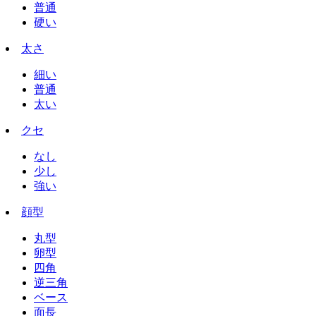
普通
硬い
太さ
細い
普通
太い
クセ
なし
少し
強い
顔型
丸型
卵型
四角
逆三角
ベース
面長