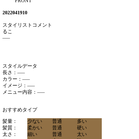
FRONT
2022041910
スタイリストコメント
るこ
—–
スタイルデータ
長さ：—–
カラー：—–
イメージ：—–
メニュー内容：—–
おすすめタイプ
髪量：
少ない
普通
多い
髪質：
柔かい
普通
硬い
太さ：
細い
普通
太い