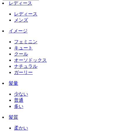
レディース
レディース
メンズ
イメージ
フェミニン
キュート
クール
オーソドックス
ナチュラル
ガーリー
髪量
少ない
普通
多い
髪質
柔かい