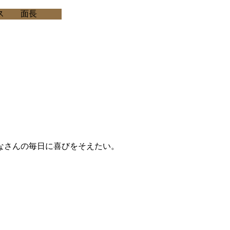
ス
面長
なさんの毎日に喜びをそえたい。