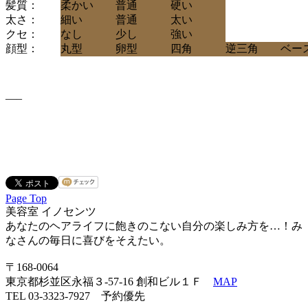
髪質：
柔かい
普通
硬い
太さ：
細い
普通
太い
クセ：
なし
少し
強い
顔型：
丸型
卵型
四角
逆三角
ベー
—–
Page Top
美容室 イノセンツ
あなたのヘアライフに飽きのこない自分の楽しみ方を…！み
なさんの毎日に喜びをそえたい。
〒168-0064
東京都杉並区永福３-57-16 創和ビル１Ｆ
MAP
TEL 03-3323-7927 予約優先