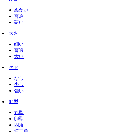
柔かい
普通
硬い
太さ
細い
普通
太い
クセ
なし
少し
強い
顔型
丸型
卵型
四角
逆三角