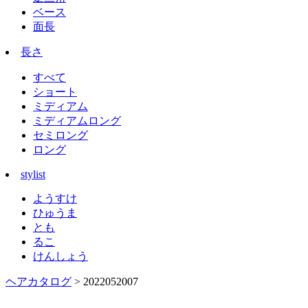
ベース
面長
長さ
すべて
ショート
ミディアム
ミディアムロング
セミロング
ロング
stylist
ようすけ
ひゅうま
とも
るこ
けんしょう
ヘアカタログ
> 2022052007