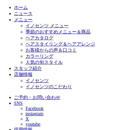
ホーム
ニュース
メニュー
イノセンツ メニュー
季節のおすすめメニュー＆商品
ヘアカタログ
ヘアスタイリング＆ヘアアレンジ
お客様からの声＆口コミ
カラーリング
人気の旬スタイル
スタッフ紹介
店舗情報
イノセンツ
イノセンツのこだわり
ご予約・お問い合わせ
SNS
Facebook
instagram
X
youtube
採用情報