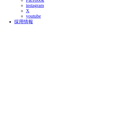
Facebook
instagram
X
youtube
採用情報