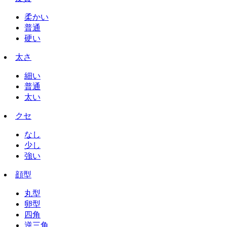
柔かい
普通
硬い
太さ
細い
普通
太い
クセ
なし
少し
強い
顔型
丸型
卵型
四角
逆三角