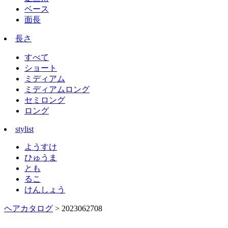
ベース
面長
長さ
すべて
ショート
ミディアム
ミディアムロング
セミロング
ロング
stylist
ようすけ
ひゅうま
とも
るこ
けんしょう
ヘアカタログ
> 2023062708