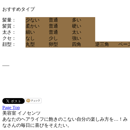
おすすめタイプ
髪量：
少ない
普通
多い
髪質：
柔かい
普通
硬い
太さ：
細い
普通
太い
クセ：
なし
少し
強い
顔型：
丸型
卵型
四角
逆三角
ベー
—–
Page Top
美容室 イノセンツ
あなたのヘアライフに飽きのこない自分の楽しみ方を…！み
なさんの毎日に喜びをそえたい。