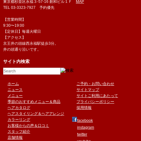
東京都杉並区永福３-57-16 創和ビル１Ｆ
MAP
TEL 03-3323-7927 予約優先
【営業時間】
9:30〜19:00
【定休日】毎週火曜日
【アクセス】
京王井の頭線西永福駅徒歩3分。
井の頭通り沿いです。
サイト内検索
ホーム
ご予約・お問い合わせ
ニュース
サイトマップ
メニュー
サイトご利用にあたって
季節のおすすめメニュー＆商品
プライバシーポリシー
ヘアカタログ
採用情報
ヘアスタイリング＆ヘアアレンジ
カラーリング
facebook
お客様からの声＆口コミ
instagram
スタッフ紹介
twitter
店舗情報