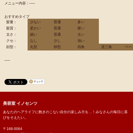
メニュー内容：—–
おすすめタイプ
髪量：
少ない
普通
多い
髪質：
柔かい
普通
硬い
太さ：
細い
普通
太い
クセ：
なし
少し
強い
顔型：
丸型
卵型
四角
逆三角
ベー
—–
美容室 イノセンツ
あなたのヘアライフに飽きのこない自分の楽しみ方を…！みなさんの毎日に喜
びをそえたい。
〒168-0064