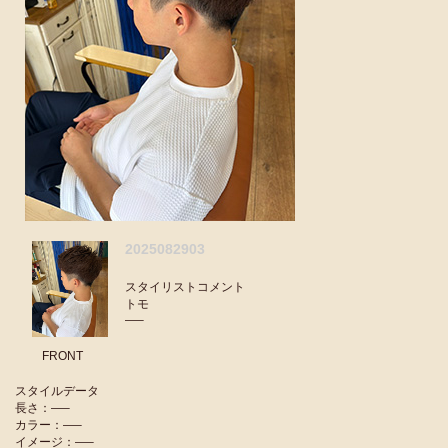
2025082903
スタイリストコメント
トモ
—–
FRONT
スタイルデータ
長さ：—–
カラー：—–
イメージ：—–