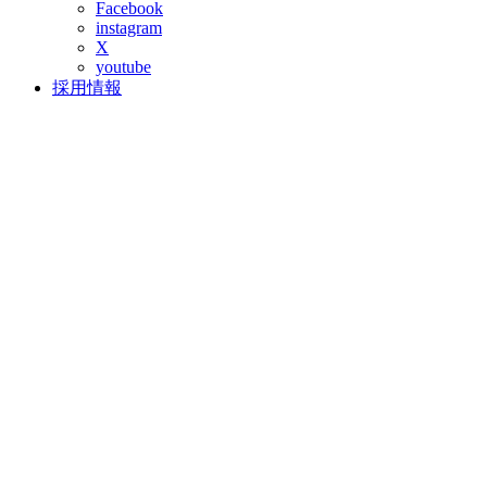
Facebook
instagram
X
youtube
採用情報