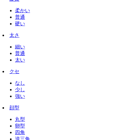
柔かい
普通
硬い
太さ
細い
普通
太い
クセ
なし
少し
強い
顔型
丸型
卵型
四角
逆三角