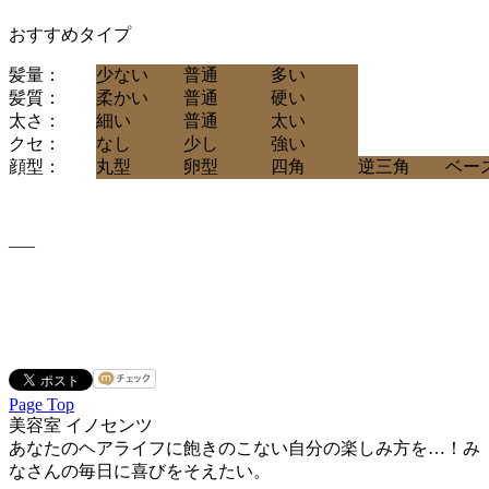
おすすめタイプ
髪量：
少ない
普通
多い
髪質：
柔かい
普通
硬い
太さ：
細い
普通
太い
クセ：
なし
少し
強い
顔型：
丸型
卵型
四角
逆三角
ベー
—–
Page Top
美容室 イノセンツ
あなたのヘアライフに飽きのこない自分の楽しみ方を…！み
なさんの毎日に喜びをそえたい。