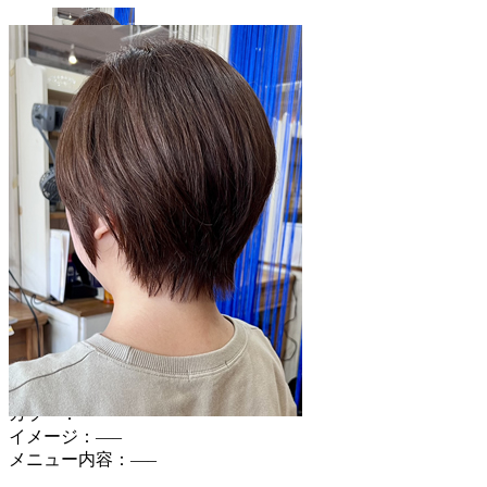
FRONT
2025121009
スタイリストコメント
ヒュウマ
—–
スタイルデータ
長さ：—–
カラー：—–
イメージ：—–
メニュー内容：—–