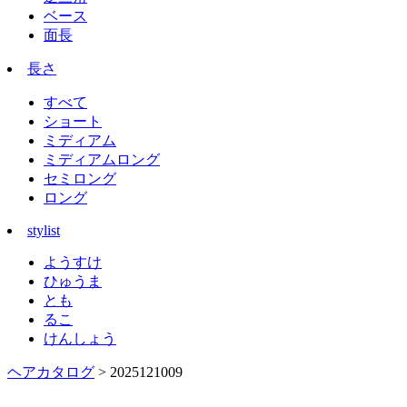
ベース
面長
長さ
すべて
ショート
ミディアム
ミディアムロング
セミロング
ロング
stylist
ようすけ
ひゅうま
とも
るこ
けんしょう
ヘアカタログ
> 2025121009