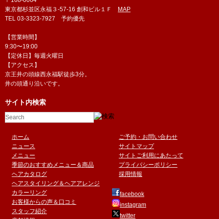
〒168-0064
東京都杉並区永福３-57-16 創和ビル１Ｆ
MAP
TEL 03-3323-7927 予約優先
【営業時間】
9:30〜19:00
【定休日】毎週火曜日
【アクセス】
京王井の頭線西永福駅徒歩3分。
井の頭通り沿いです。
サイト内検索
ホーム
ご予約・お問い合わせ
ニュース
サイトマップ
メニュー
サイトご利用にあたって
季節のおすすめメニュー＆商品
プライバシーポリシー
ヘアカタログ
採用情報
ヘアスタイリング＆ヘアアレンジ
カラーリング
facebook
お客様からの声＆口コミ
instagram
スタッフ紹介
twitter