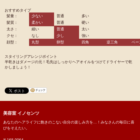
おすすめタイプ
髪量：
少ない
普通
多い
髪質：
柔かい
普通
硬い
太さ：
細い
普通
太い
クセ：
なし
少し
強い
顔型：
丸型
卵型
四角
逆三角
ベー
スタイリングアレンジポイント
半乾きはダメージの元！毛先はしっかりヘアオイルをつけてドライヤーで乾
かしましょう！
美容室 イノセンツ
あなたのヘアライフに飽きのこない自分の楽しみ方を…！みなさんの毎日に喜
びをそえたい。