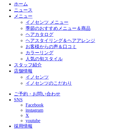
ホーム
ニュース
メニュー
イノセンツ メニュー
季節のおすすめメニュー＆商品
ヘアカタログ
ヘアスタイリング＆ヘアアレンジ
お客様からの声＆口コミ
カラーリング
人気の旬スタイル
スタッフ紹介
店舗情報
イノセンツ
イノセンツのこだわり
ご予約・お問い合わせ
SNS
Facebook
instagram
X
youtube
採用情報