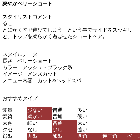
爽やかベリーショート
スタイリストコメント
るこ
とにかくすぐ伸びてしまう。という事でサイドをスッキリ
と、トップを柔らかく遊ばせたショートヘア。
スタイルデータ
長さ：ベリーショート
カラー：アッシュ・ブラック系
イメージ：メンズカット
メニュー内容：カット&ヘッドスパ
おすすめタイプ
髪量：
少ない
普通
多い
髪質：
柔かい
普通
硬い
太さ：
細い
普通
太い
クセ：
なし
少し
強い
顔型：
丸型
卵型
四角
逆三角
ベー