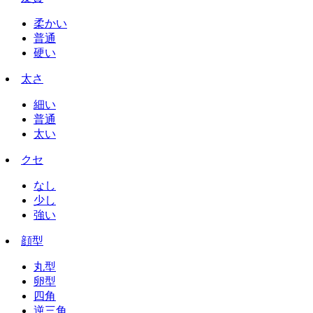
柔かい
普通
硬い
太さ
細い
普通
太い
クセ
なし
少し
強い
顔型
丸型
卵型
四角
逆三角