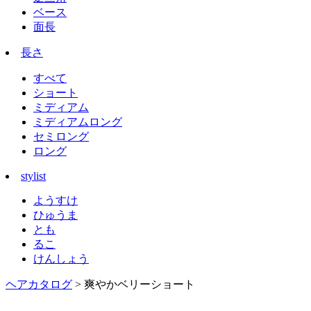
ベース
面長
長さ
すべて
ショート
ミディアム
ミディアムロング
セミロング
ロング
stylist
ようすけ
ひゅうま
とも
るこ
けんしょう
ヘアカタログ
> 爽やかベリーショート