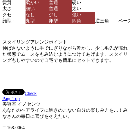
髪質：
柔かい
普通
硬い
太さ：
細い
普通
太い
クセ：
なし
少し
強い
顔型：
丸型
卵型
四角
逆三角
ベー
スタイリングアレンジポイント
伸ばさないように手でにぎりながら乾かし、少し毛先が濡れ
た状態でムースをもみ込むようにつけてあげます。スタイリ
ングもしやすいので自宅でも簡単にセットできます。
Check
Page Top
美容室 イノセンツ
あなたのヘアライフに飽きのこない自分の楽しみ方を…！み
なさんの毎日に喜びをそえたい。
〒168-0064