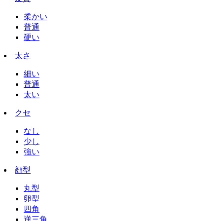
柔かい
普通
硬い
太さ
細い
普通
太い
クセ
なし
少し
強い
顔型
丸型
卵型
四角
逆三角