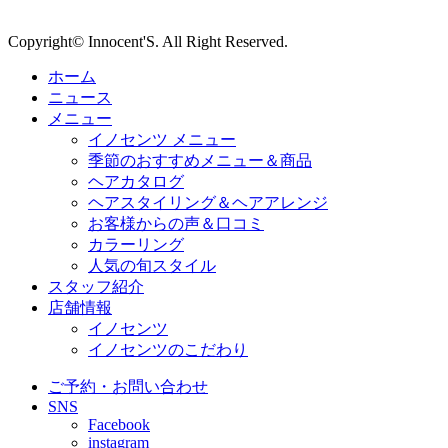
Copyright© Innocent'S. All Right Reserved.
ホーム
ニュース
メニュー
イノセンツ メニュー
季節のおすすめメニュー＆商品
ヘアカタログ
ヘアスタイリング＆ヘアアレンジ
お客様からの声＆口コミ
カラーリング
人気の旬スタイル
スタッフ紹介
店舗情報
イノセンツ
イノセンツのこだわり
ご予約・お問い合わせ
SNS
Facebook
instagram