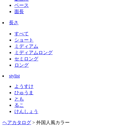
ベース
面長
長さ
すべて
ショート
ミディアム
ミディアムロング
セミロング
ロング
stylist
ようすけ
ひゅうま
とも
るこ
けんしょう
ヘアカタログ
> 外国人風カラー