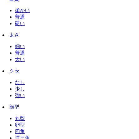
柔かい
普通
硬い
太さ
細い
普通
太い
クセ
なし
少し
強い
顔型
丸型
卵型
四角
逆三角