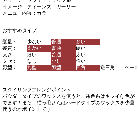
カラー：アッシュ・ブラック系
イメージ：ティーンズ・ガーリー
メニュー内容：カラー
おすすめタイプ
髪量：
少ない
普通
多い
髪質：
柔かい
普通
硬い
太さ：
細い
普通
太い
クセ：
なし
少し
強い
顔型：
丸型
卵型
四角
逆三角
ベー
スタイリングアレンジポイント
パウダータイプのワックスを使うと、寒色系はキレイな色が
でます！また、猫っ毛さんはハードタイプのワックスを少量
使うのがポイントです！